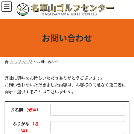
コ
ナ
ン
ビ
テ
ゲ
ン
ー
ツ
シ
へ
ョ
お問い合わせ
ス
ン
キ
に
ッ
移
プ
動
トップページ
お問い合わせ
弊社に興味をお持ちいただきありがとうございます。
お問い合わせいただきました内容は、お客様の同意なく第三者に
開示・提供することはございません。
お名前
（必須）
ふりがな
（必
須）