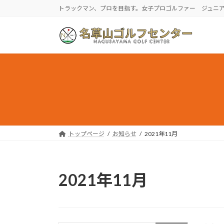
コ
ナ
トラックマン、プロを目指す。女子プロゴルファー ジュニ
ン
ビ
テ
ゲ
ン
ー
ツ
シ
へ
ョ
ス
ン
キ
に
ッ
移
プ
動
トップページ
お知らせ
2021年11月
2021年11月